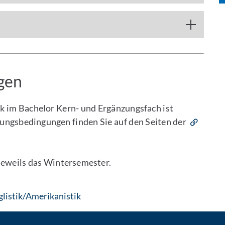
gen
k im Bachelor Kern- und Ergänzungsfach ist
sungsbedingungen finden Sie auf den Seiten der
 jeweils das Wintersemester.
: Per E-Mail kontaktieren
listik/Amerikanistik