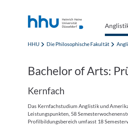
Zum Inhalt springen
Zur Suche springen
Anglisti
HHU
Die Philosophische Fakultät
Angli
Bachelor of Arts: 
Kernfach
Das Kernfachstudium Anglistik und Amerika
Leistungspunkten, 58 Semesterwochenenst
Profilbildungsbereich umfasst 18 Semeste