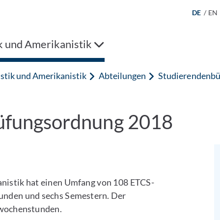
DE
/
EN
k und Amerikanistik
stik und Amerikanistik
Abteilungen
Studierendenbür
Prüfungsordnung 2018
nistik hat einen Umfang von 108 ETCS-
unden und sechs Semestern. Der
rwochenstunden.