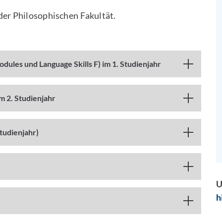
der Philosophischen Fakultät.
dules und Language Skills F) im 1. Studienjahr
m 2. Studienjahr
tudienjahr)
U
h