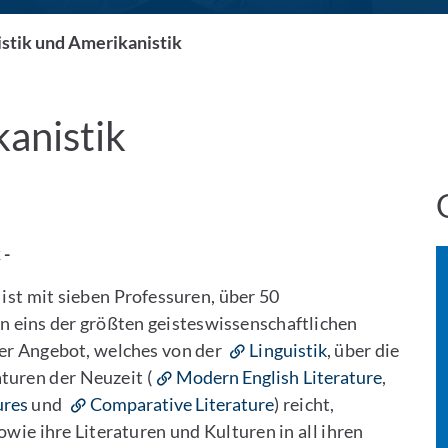
istik und Amerikanistik
kanistik
 -
 ist mit sieben Professuren, über 50
 eins der größten geisteswissenschaftlichen
er Angebot, welches von der
Linguistik
, über die
aturen der Neuzeit (
Modern English Literature
,
ures
und
Comparative Literature
) reicht,
owie ihre Literaturen und Kulturen in all ihren