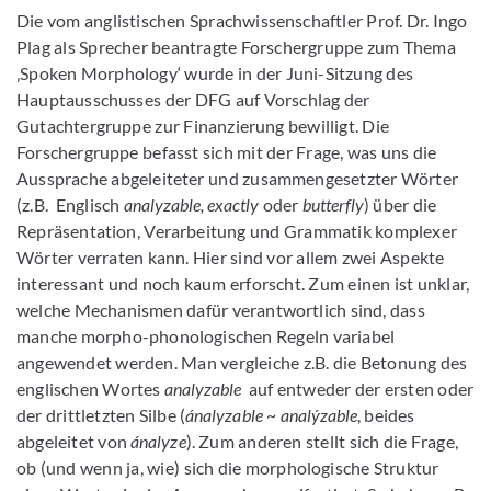
Die vom anglistischen Sprachwissenschaftler Prof. Dr. Ingo
Plag als Sprecher beantragte Forschergruppe zum Thema
‚Spoken Morphology‘ wurde in der Juni-Sitzung des
Hauptausschusses der DFG auf Vorschlag der
Gutachtergruppe zur Finanzierung bewilligt. Die
Forschergruppe befasst sich mit der Frage, was uns die
Aussprache abgeleiteter und zusammengesetzter Wörter
(z.B. Englisch
analyzable, exactly
oder
butterfly
)
über die
Repräsentation, Verarbeitung und Grammatik komplexer
Wörter verraten kann. Hier sind vor allem zwei Aspekte
interessant und noch kaum erforscht. Zum einen ist unklar,
welche Mechanismen dafür verantwortlich sind, dass
manche morpho-phonologischen Regeln variabel
angewendet werden. Man vergleiche z.B. die Betonung des
englischen Wortes
analyzable
auf entweder der ersten oder
der drittletzten Silbe (
ánalyzable
~
analýzable
, beides
abgeleitet von
ánalyze
).
Zum anderen stellt sich die Frage,
ob (und wenn ja, wie) sich die morphologische Struktur